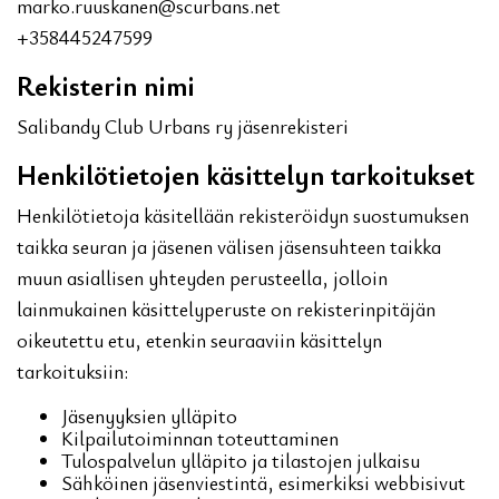
marko.ruuskanen@scurbans.net
+358445247599
Rekisterin nimi
Salibandy Club Urbans ry jäsenrekisteri
Henkilötietojen käsittelyn tarkoitukset
Henkilötietoja käsitellään rekisteröidyn suostumuksen
taikka seuran ja jäsenen välisen jäsensuhteen taikka
muun asiallisen yhteyden perusteella, jolloin
lainmukainen käsittelyperuste on rekisterinpitäjän
oikeutettu etu, etenkin seuraaviin käsittelyn
tarkoituksiin:
Jäsenyyksien ylläpito
Kilpailutoiminnan toteuttaminen
Tulospalvelun ylläpito ja tilastojen julkaisu
Sähköinen jäsenviestintä, esimerkiksi webbisivut