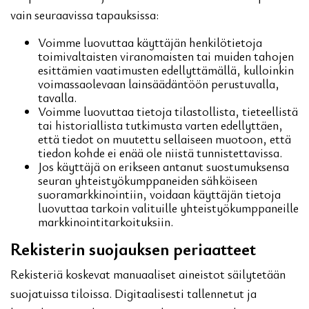
vain seuraavissa tapauksissa:
Voimme luovuttaa käyttäjän henkilötietoja
toimivaltaisten viranomaisten tai muiden tahojen
esittämien vaatimusten edellyttämällä, kulloinkin
voimassaolevaan lainsäädäntöön perustuvalla,
tavalla.
Voimme luovuttaa tietoja tilastollista, tieteellistä
tai historiallista tutkimusta varten edellyttäen,
että tiedot on muutettu sellaiseen muotoon, että
tiedon kohde ei enää ole niistä tunnistettavissa.
Jos käyttäjä on erikseen antanut suostumuksensa
seuran yhteistyökumppaneiden sähköiseen
suoramarkkinointiin, voidaan käyttäjän tietoja
luovuttaa tarkoin valituille yhteistyökumppaneille
markkinointitarkoituksiin.
Rekisterin suojauksen periaatteet
Rekisteriä koskevat manuaaliset aineistot säilytetään
suojatuissa tiloissa. Digitaalisesti tallennetut ja