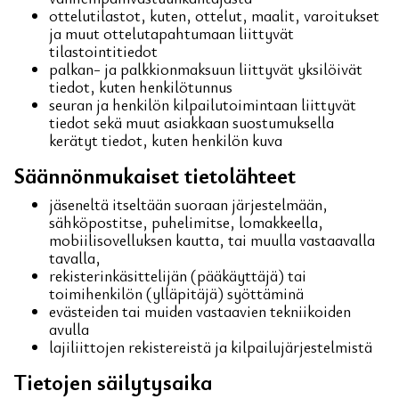
ottelutilastot, kuten, ottelut, maalit, varoitukset
ja muut ottelutapahtumaan liittyvät
tilastointitiedot
palkan- ja palkkionmaksuun liittyvät yksilöivät
tiedot, kuten henkilötunnus
seuran ja henkilön kilpailutoimintaan liittyvät
tiedot sekä muut asiakkaan suostumuksella
kerätyt tiedot, kuten henkilön kuva
Säännönmukaiset tietolähteet
jäseneltä itseltään suoraan järjestelmään,
sähköpostitse, puhelimitse, lomakkeella,
mobiilisovelluksen kautta, tai muulla vastaavalla
tavalla,
rekisterinkäsittelijän (pääkäyttäjä) tai
toimihenkilön (ylläpitäjä) syöttäminä
evästeiden tai muiden vastaavien tekniikoiden
avulla
lajiliittojen rekistereistä ja kilpailujärjestelmistä
Tietojen säilytysaika