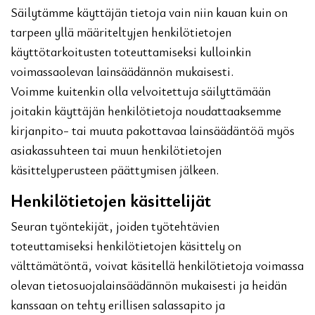
Säilytämme käyttäjän tietoja vain niin kauan kuin on
tarpeen yllä määriteltyjen henkilötietojen
käyttötarkoitusten toteuttamiseksi kulloinkin
voimassaolevan lainsäädännön mukaisesti.
Voimme kuitenkin olla velvoitettuja säilyttämään
joitakin käyttäjän henkilötietoja noudattaaksemme
kirjanpito- tai muuta pakottavaa lainsäädäntöä myös
asiakassuhteen tai muun henkilötietojen
käsittelyperusteen päättymisen jälkeen.
Henkilötietojen käsittelijät
Seuran työntekijät, joiden työtehtävien
toteuttamiseksi henkilötietojen käsittely on
välttämätöntä, voivat käsitellä henkilötietoja voimassa
olevan tietosuojalainsäädännön mukaisesti ja heidän
kanssaan on tehty erillisen salassapito ja