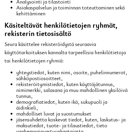
Analysointi ja tilastointi
Asiakaspalvelun ja toiminnan toteuttaminen sekä
kehittäminen
Käsiteltävät henkilötietojen ryhmät,
rekisterin tietosisältö
Seura käsittelee rekisteröidystä seuraavia
käyttötarkoituksen kannalta tarpeellisia henkilötietoja
tai henkilötietojen ryhmiä:
yhteystiedot, kuten nimi, osoite, puhelinnumerot,
sähköpostiosoitteet,
rekisteröitymistiedot, kuten käyttäjätunnus,
nimimerkki, salasana ja muu mahdollinen yksilöivä
tunnus,
demografiatiedot, kuten ikä, sukupuoli ja
äidinkieli,
mahdolliset luvat ja suostumukset
jäsensuhdetta koskevat tiedot, kuten, laskutus- ja
maksutiedot, tuote- ja tilaustiedot, tieto
vanhempainvastuunkantajasta