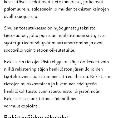
käsiteltävät tiedot ovat tietokannoissa, jotka ovat
palomuurein, salasanoin ja muiden teknisten keinojen
avulla suojattuja.
Sivujen toteutuksessa on hyödynnetty teknistä
tietosuojaa, jolla pyritään huolehtimaan siitä, että̈
syötetyt tiedot säilyvät muuttumattomina ja ovat
saatavilla vain tietoon oikeutetuille.
Rekisterin tietojenkäsittelyyn on käyttöoikeudet vain
niillä rekisterinpitäjän henkilöstön jäsenillä joiden
työtehtävien suorittaminen sitä edellyttää. Rekisterin
tietojen muokkaaminen ja lukeminen edellyttää
henkilökohtaista tunnistautumista järjestelmään.
Rekisteristä suoritetaan säännöllinen
varmuuskopiointi.
Rekisteröidyn oikeudet