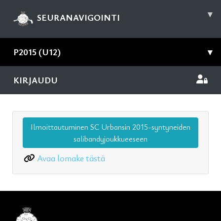
▾
SEURANAVIGOINTI
P2015 (U12)
▾
KIRJAUDU
Ilmoittautuminen SC Urbansin 2015-syntyneiden
salibandyjoukkueeseen
Avaa lomake tästä